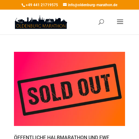
+49 441 21719575
info@oldenburg-marathon.de
ÖFFENTLICHE HALBMARATHON UND EWE