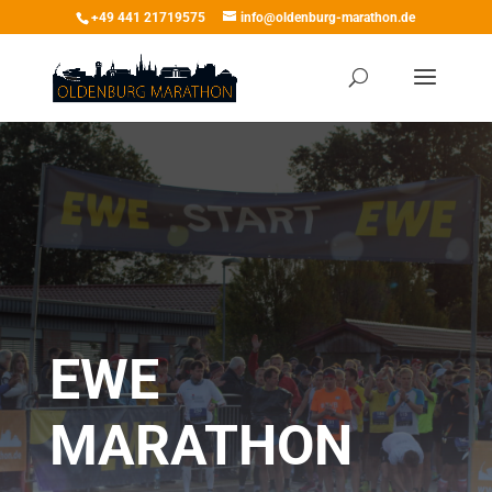
+49 441 21719575
info@oldenburg-marathon.de
EWE
MARATHON